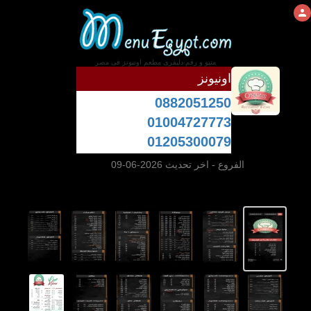
منيو و رقم دليفرى مطعم اونيونز فى مصر
اونيونز
0882051250
01004727773
01205300079
الفروع
- اخر تحديث 2026-06-09