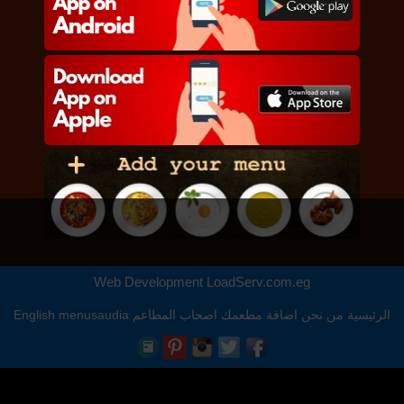
Web Development
LoadServ.com.eg
الرئيسية
من نحن
اضافة مطعمك
اصحاب المطاعم
menusaudia
English