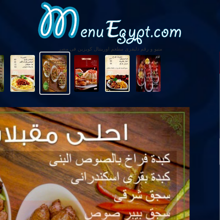
منيو و رقم دليفرى مطعم اورينتال كويزين فى مصر