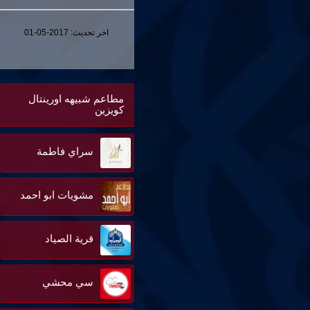
اخر تحديث:
2017-05-01
مطاعم شبيهه اورينتال
كويزين
سراي فاطمة
مشويات ابو احمد
قرية الصياد
سي محشي