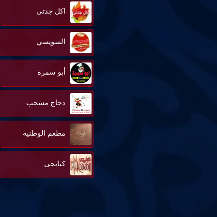
اكل جدتى
السويسي
أبو سمرة
دجاج مسحب
مطعم الوطنيه
كبابجى