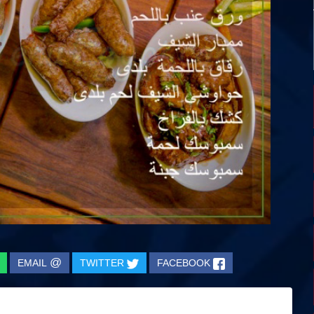
@
EMAIL
TWITTER
FACEBOOK