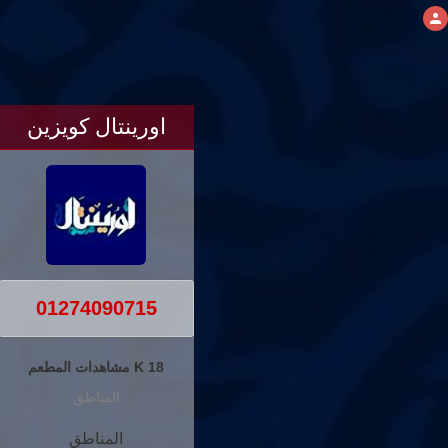
اورينتال كويزين
01274090715
18 K مشاهدات المطعم
المناطق
المناطق