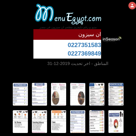
منيو و رقم دليفرى مطعم ان سيزون فى مصر
ان سيزون
0227351583
0227369849
المناطق
- اخر تحديث 2019-12-31