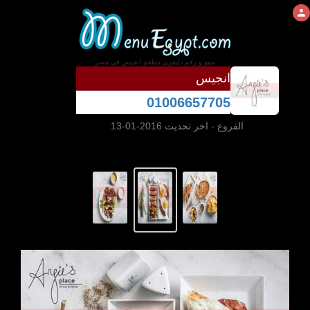
منيو و رقم دليفرى مطعم انجيس فى مصر
انجيس
01006657705
الفروع
- اخر تحديث 2016-01-13