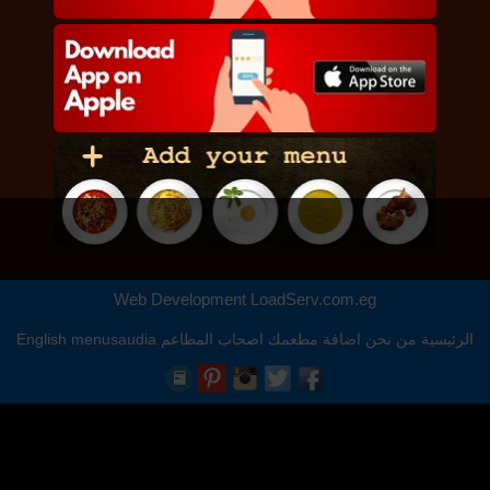
Web Development
LoadServ.com.eg
الرئيسية
من نحن
اضافة مطعمك
اصحاب المطاعم
menusaudia
English