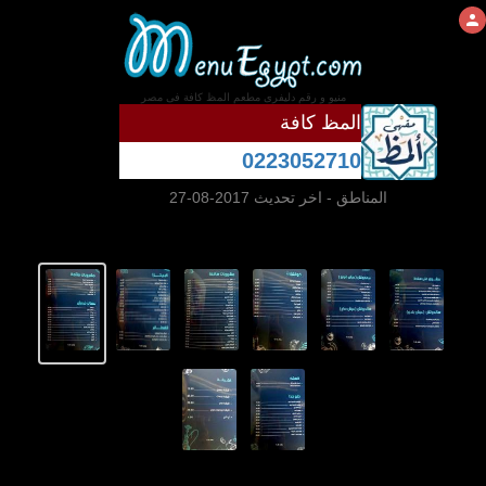
منيو و رقم دليفرى مطعم المظ كافة فى مصر
المظ كافة
0223052710
المناطق
- اخر تحديث 2017-08-27