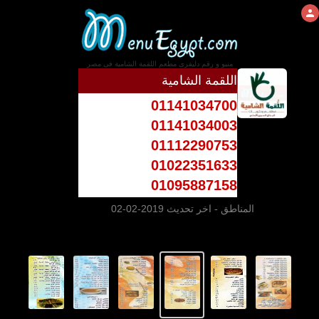
منيو و رقم دليفرى مطعم اللقمة الشامية فى مصر
اللقمة الشامية
01141034700
01141034003
01112290753
01022351633
01095887158
المناطق
- اخر تحديث 2019-02-02