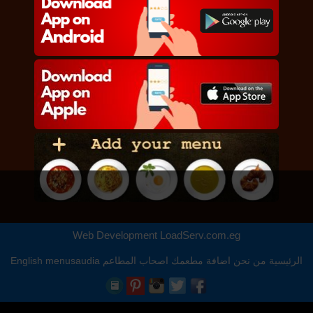
Web Development
LoadServ.com.eg
الرئيسية
من نحن
اضافة مطعمك
اصحاب المطاعم
menusaudia
English