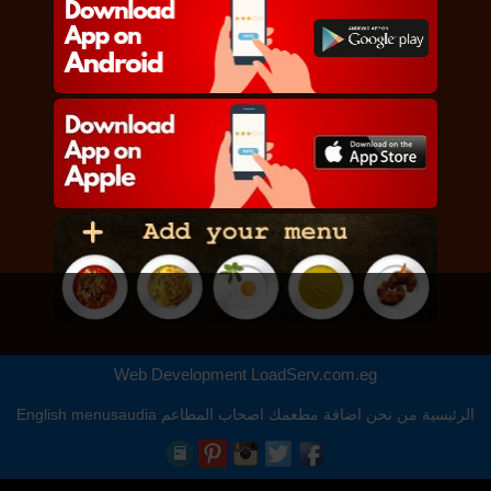
Web Development
LoadServ.com.eg
الرئيسية
من نحن
اضافة مطعمك
اصحاب المطاعم
menusaudia
English