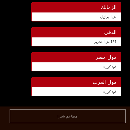
الزمالك
ش البرازيل
الدقي
131 ش التحرير
مول مصر
فود كورت
مول العرب
فود كورت
مطاعم شبرا