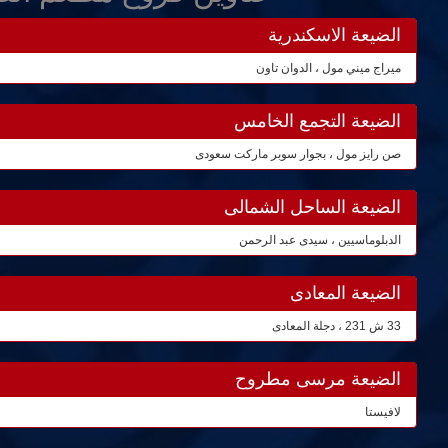
الضيعة الاسكندرية
ميراج ميني مول ، الدوان تاون
الضيعة التجمع الخامس
صن رايز مول ، بجوار سوبر ماركت سعودى
الضيعة الساحل الشمالى
الدبلوماسيين ، سيدى عبد الرحمن
الضيعة المعادى
33 ش 231 ، دجلة المعادى
الضيعة مرسى مطروح
لافيستا