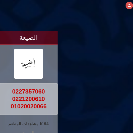
الضيعة
0227357060
0221200610
01020020066
94 K مشاهدات المطعم
الفروع