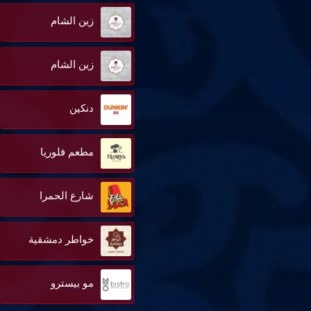
زين الشام
زين الشام
دنكين
مطعم فلوريا
شارع الحمرا
خواطر دمشقية
مو بيسترو