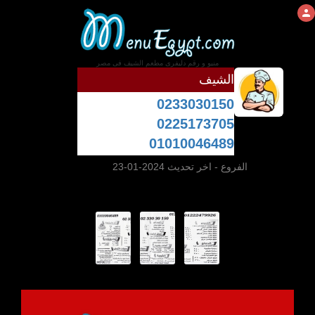
منيو و رقم دليفرى مطعم الشيف فى مصر
الشيف
0233030150
0225173705
01010046489
الفروع
- اخر تحديث 2024-01-23