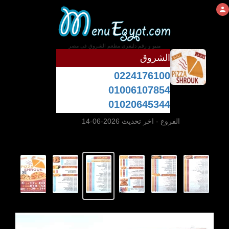
منيو و رقم دليفرى مطعم الشروق فى مصر
الشروق
0224176100
01006107854
01020645344
الفروع
- اخر تحديث 2026-06-14