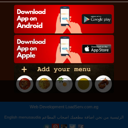
Web Development
LoadServ.com.eg
الرئيسية
من نحن
اضافة مطعمك
اصحاب المطاعم
menusaudia
English