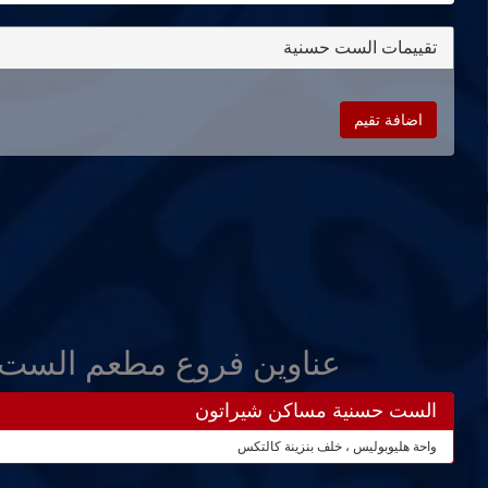
تقييمات الست حسنية
اضافة تقيم
عناوين فروع مطعم الست
الست حسنية مساكن شيراتون
واحة هليوبوليس ، خلف بنزينة كالتكس