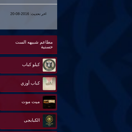
اخر تحديث:
2016-08-20
مطاعم شبيهه الست
حسنية
كيلو كباب
كباب أوزي
ميت موت
الكبابجى