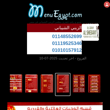
منيو و رقم دليفرى مطعم الزيني الشيباني فى مصر
الزيني الشيباني
01148552699
01119525346
01010157912
الفروع
- اخر تحديث 2025-07-10