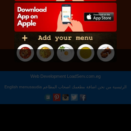
Web Development
LoadServ.com.eg
الرئيسية
من نحن
اضافة مطعمك
اصحاب المطاعم
menusaudia
English