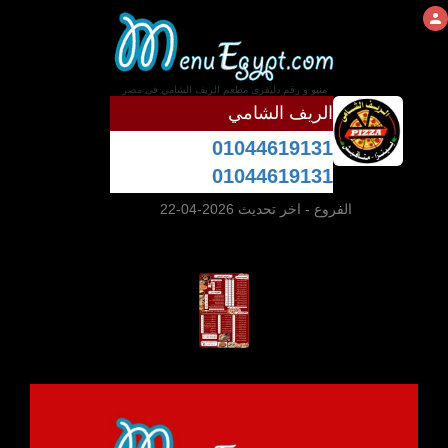
منيو و رقم دليفرى مطعم الريف الشامي فى مصر
الريف الشامي
01044619131
01044619131
الفروع
- اخر تحديث 2026-04-22