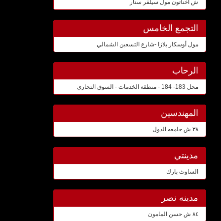
ش اخناتون مول سيلفر ستار
التجمع الخامس
مول أوسكار بلازا -شارع التسعين الشمالي
الرحاب
محل 183- 184 - منطقة الخدمات - السوق التجاري
المهندسين
٣٨ ش جامعه الدول
مدينتي
الساوث بارك
مدينه نصر
٨٤ ش حسن المامون