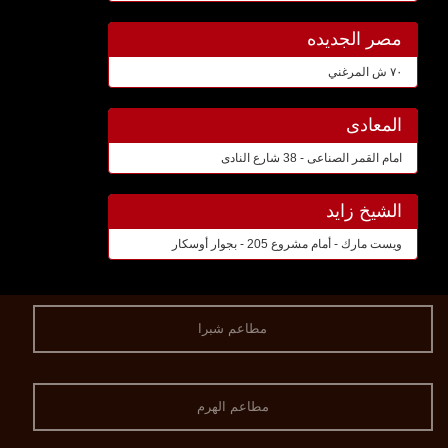
مصر الجديده
٧٠ ش المرغني
المعادى
امام القمر الصناعى - 38 شارع النادى
الشيخ زايد
ويست مارك - أمام مشروع 205 - بجوار أوسكار
مطاعم شبرا
مطاعم الهرم