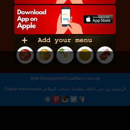
Web Development
LoadServ.com.eg
الرئيسية
من نحن
اضافة مطعمك
اصحاب المطاعم
menusaudia
English