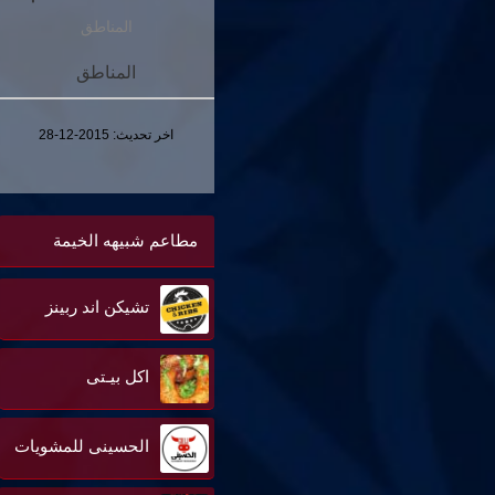
المناطق
المناطق
اخر تحديث:
2015-12-28
مطاعم شبيهه الخيمة
تشيكن اند ربينز
اكل بيـتى
الحسينى للمشويات