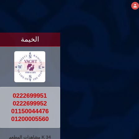
الخيمة
0222699951
0222699952
01150044476
01200005560
34 K مشاهدات المطعم