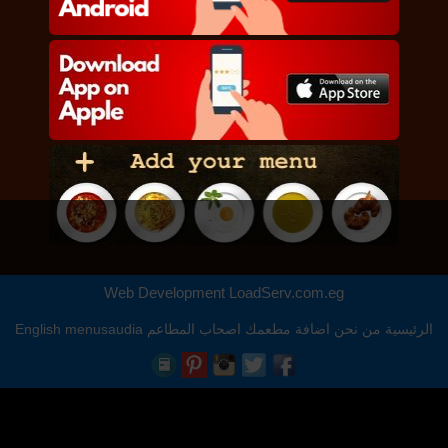
Web Development
LoadServ.com.eg
الرئيسية
من نحن
اضافة مطعمك
اصحاب المطاعم
menusaudia
English