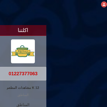
اكلتنا
01227377063
12 K مشاهدات المطعم
المناطق
المناطق