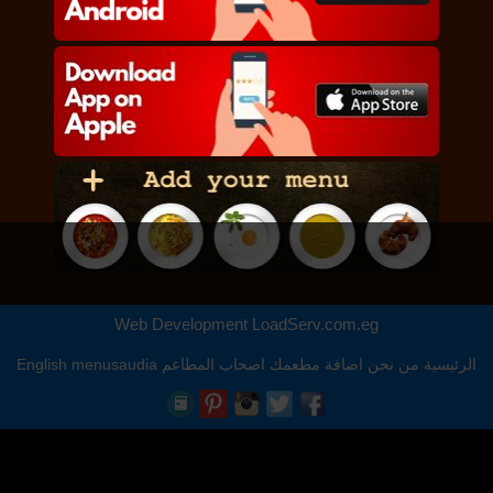
Web Development
LoadServ.com.eg
الرئيسية
من نحن
اضافة مطعمك
اصحاب المطاعم
menusaudia
English