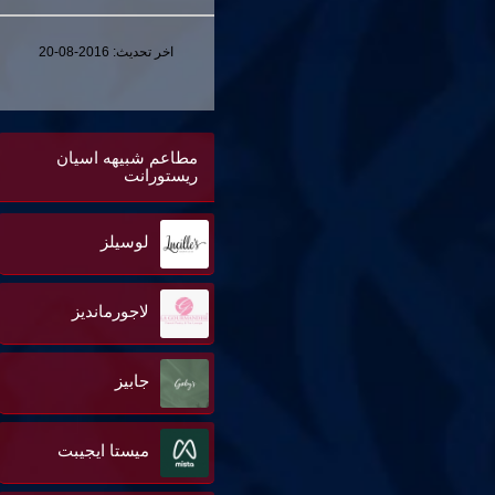
اخر تحديث:
2016-08-20
مطاعم شبيهه اسيان
ريستورانت
لوسيلز
لاجورمانديز
جابيز
ميستا ايجيبت