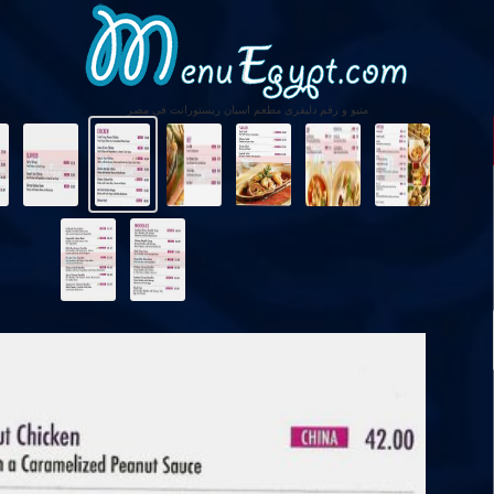
منيو و رقم دليفرى مطعم اسيان ريستورانت فى مصر