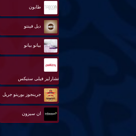
طابون
ديل فينتو
بيانو بيانو
تشارليز فيلى ستيكس
جرينجوز بوريتو جريل
ان سيزون