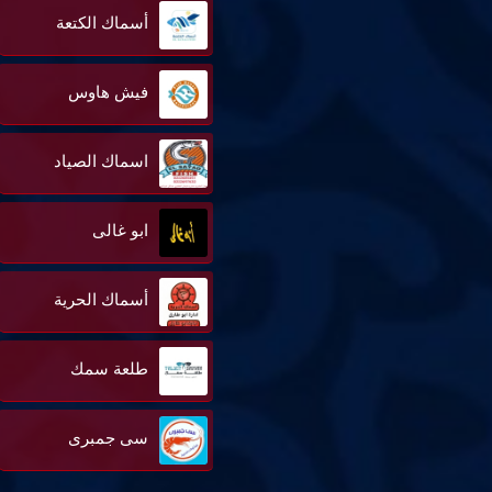
أسماك الكتعة
فيش هاوس
اسماك الصياد
ابو غالى
أسماك الحرية
طلعة سمك
سى جمبرى