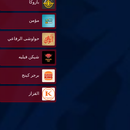
بازوكا
مؤمن
حواوشى الرفاعي
شيكن فيليه
برجر كينج
القزاز