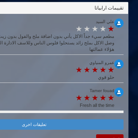
تقييمات ارابياتا
علي السيد
مطعم سيء جداً الاكل يأتي بدون اضافة ملح والفول بدون زي
وصل الاكل بملح زائد يستحلوا فلوس الناس وللاسف الادارة الق
هؤلاء عمالتها
عمرو المنياوي
حلو قوي
Tamer fouad
Fresh all the time
تعليقات اخرى