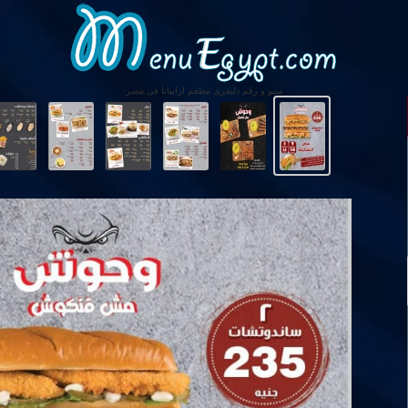
منيو و رقم دليفرى مطعم ارابياتا فى مصر