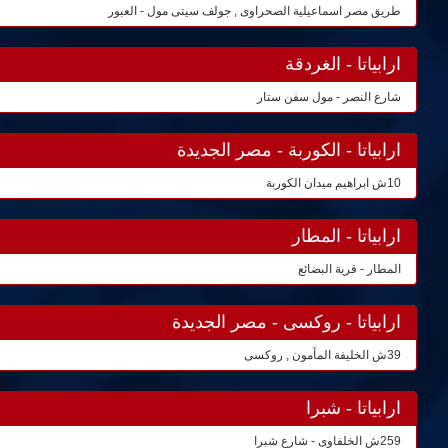
طريق مصر اسماعيلية الصحراوى , جولف سيتى مول - العبور
ارابياتا - الغردقة
شارع النصر - مول سفن ستار
ارابياتا - الكوربة - مصر الجديدة
10ش ابراهيم ميدان الكوربة
ارابياتا - المطار
المطار - قرية البضائع
ارابياتا - روكسى - مصر الجديدة
39ش الخليفة المأمون , روكسى
ارابياتا - شبرا
259ش الخلفاوى - شارع شبرا