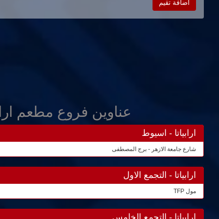
اضافة تقيم
عناوين فروع مطعم ارابي
ارابياتا - اسيوط
شارع جامعة الازهر - برج المصطفى
ارابياتا - التجمع الاول
مول TFP
ارابياتا - التجمع الخامس