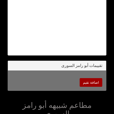
تقييمات أبو رامز السورى
اضافة تقيم
مطاعم شبيهه أبو رامز
السورى