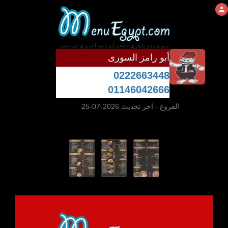
منيو و رقم دليفرى مطعم أبو رامز السورى فى مصر
أبو رامز السورى
0222663448
01146042666
الفروع
- اخر تحديث 2026-07-25