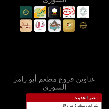
عناوين فروع مطعم أبو رامز
السورى
مصر الجديده
1ش انقره منطقه 2 عماره 15