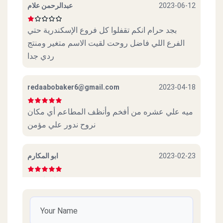
عبدالرحمن علام
2023-06-12
24 Lebanon Sq.
بجد حرام انكم تقفلوا كل فروع الإسكندرية حتي
الفرع اللي فاضل روحت لقيت الاسم متغير ومنتج
Mo`men - El Mohandeseen
ردي جدا
2 Gameat El Dowal El Arabia St.
redaabobaker6@gmail.com
2023-04-18
Mo`men - El Giza
66 Tharwat St. (opp. Cairo University)
ميه علي عشره من أفخم وأنظف المطاعم أي مكان
نروح ندور علي مؤمن
Mo`men - Alexandria
38Safeya Zaghloul St, Raml Station
ابو المكارم
2023-02-23
عايز اجربه
Mo`men - El Mamorah -
Alexandria
mohammed heikal
2022-07-01
Commercial Market, El Mamorah