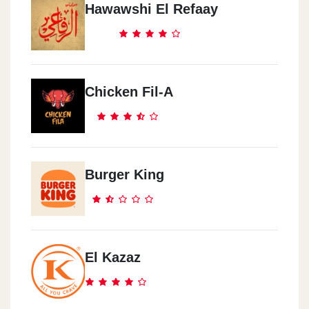
Hawawshi El Refaay
Mo`men - Mall Of Arabia
Mall Of Arabia, Juhayna Square
Mo`men - 6 October
Chicken Fil-A
2 American Co. Bldgs., The Central Corridor
Mo`men - New Maadi
7 /1 El Laselky St. Intersection Of El Nasr St.
Burger King
Mo`men - El Maadi
121 Misr Helwan Agricultural Rd., Hadayek El Maadi
El Kazaz
Mo`men - El Mokattam
Petroleum Bldgs., Plot 9028, Rd. 9, Mokattam