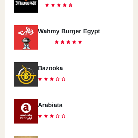
Mo`men - Roxy
Roxy Sq. (beside Cinema Roxy)
Mo`men - Sun City Mall
Wahmy Burger Egypt
Sun City Mall, Autostrad Road
Mo`men - 5th Setlment
Silver Star Mall, Ekhnatoun St.
Bazooka
Mo`men - El Abbasia
111 El Abbassia St.
Arabiata
Mo`men - El Sheik Zayed
Hyper 1, El Sheikh Zayed City