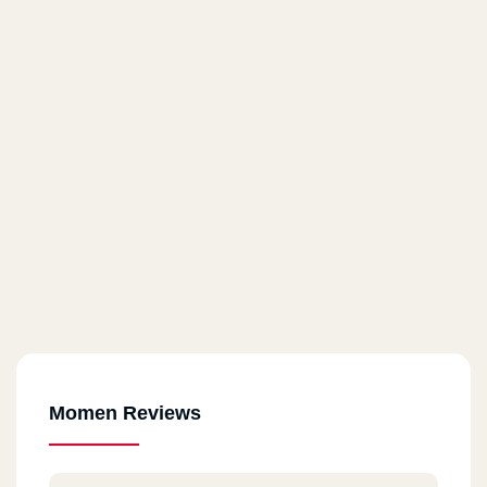
Mo`men - Shoubra
261 Shoubra St., El Sahel
Mo`men - Al Haram
Nasser Al Thawra St. (off El Haram St.)
Mo`men - Cairo Mall
Cairo Mall, 299 El Haram St.
Mo`men - Faisal
12 El Wataneya Co. Towers, Faisal St
Momen Reviews
Mo`men - Medan Lebnan