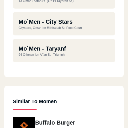
13 Omar Zaafan St. (off El Tayaran St.)
Mo`men - City Stars
Citystars, Omar Ibn El Khattab St.,Food Court
Mo`men - Taryanf
94 Othman Ibn Affan St., Triumph
Mo`men - El Mereland
100 Merryland Bldgs., El Sebak St.
Similar To Momen
Mo`men - Masr El Gdida
94 Othman Ibn Affan St., Triumph
Buffalo Burger