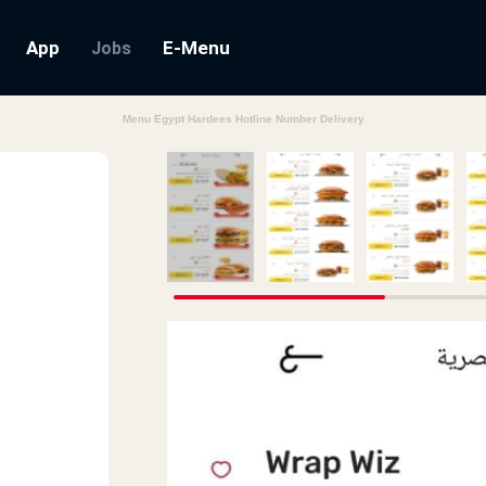
App
E-Menu
Jobs
Menu Egypt Hardees Hotline Number Delivery