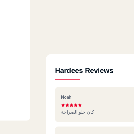
nter
)
Hardees Reviews
e 1,
Noah
كان حلو الصراحة
ater)