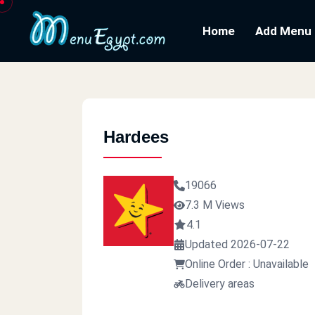
Home
Add Menu
Hardees
19066
7.3 M Views
4.1
Updated 2026-07-22
Online Order : Unavailable
Delivery areas