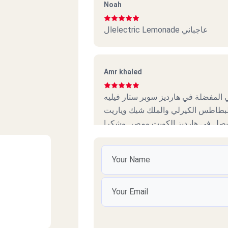
Noah
الelectric Lemonade عاجباني
Amr khaled
Sq.
 المفضلة في هارديز سوبر ستار فيليه
بطاطس الكيرلي والملك شيك وياريت
بصل في هارديز الكويت ومصر. وشكرا
t
كريم محمد
مطعم جيد جدا أعطيه ٥ نجوم