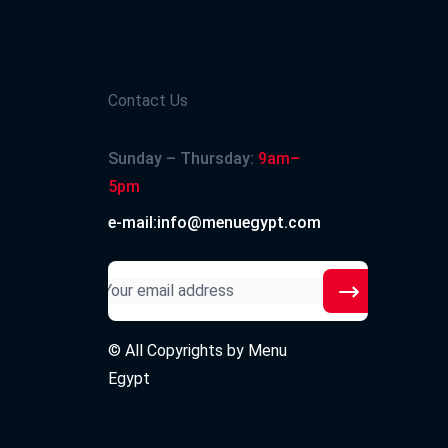
انتظار انتم شر
Contact Us
Sunday – Thursday:
9am–
2020-09-30
5pm
e-mail:info@menuegypt.com
2020-09-30
© All Copyrights by
Menu
Egypt
2020-08-05