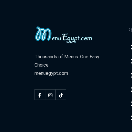
61 El Merghany St.
Hardees - Down Town
Q
El Tahrir Square
Hardees - El Rehab City
Thousands of Menus. One Easy
Al Rehab City, Food Court
Choice
menuegypt.com
Hardees - Roushdy - Alex
338 El Guish Rd. Intersection Of El Moa
Romany St, Roushdy
Hardees - San Stefano - Alex
El Guish Rd, San Stefano, Alexandria