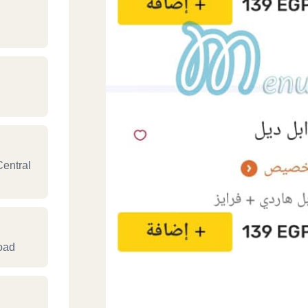
entral
Road