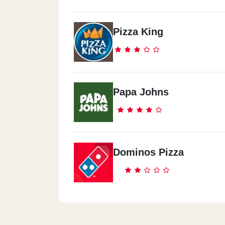
Hardees - Nasr City - City Ce
Pizza King
City Center, 3 Makram Ebeid St.
Hardees - Nasr City
Papa Johns
15 El Batrawy St. (beside Genena Mall 
Hardees - City Stars
Citystars, Omar Ibn El Khattab St., Phas
Dominos Pizza
Zodiac Food Court
Hardees - El Haram
164 El Haram St. (beside Al Za`em The