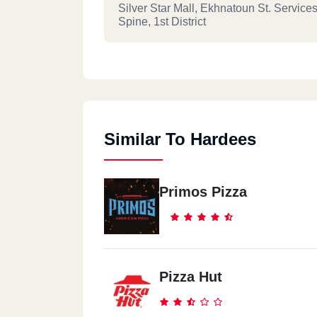
Silver Star Mall, Ekhnatoun St. Service
Spine, 1st District
Hardees - New Cairo -90
90 St
Similar To Hardees
Hardees - El Dokki
53 Mossadak St.
Primos Pizza
Hardees - Zamalek
6 A Ismail Mohamed St.
Pizza Hut
Hardees - Nasr City -El Serag
Al Sarag Mall (off Makram Ebeid St.)