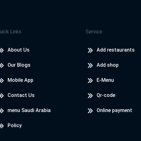
ساعة ونصف وطلبي لم يصل هو رقم352186269 الجمعة 20 نوفمبر ثم فوجئت
بشخص يكلمني ويقول طلبك مش حيوصل النهارده كلمت الخط الساخن 10 دقائق
كة مهرجة ولن اجعل احد يتعامل معكم
uick Links
Service
About Us
Add restaurants
khaled hussein
Our Blogs
Add shop
good
Mobile App
E-Menu
khaled hussein
Contact Us
Qr-code
skar El
good
menu Saudi Arabia
Online payment
Policy
محمد رجب