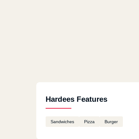
Hardees - New Maadi
8 /2 El Nasr St., New Maadi
Hardees - El Maadi
Maadi Sporting Club, Tahseen Shanan 
Hardees - City Center Maadi
Maadi City Centre, Ring Rd., Food Cour
Hardees Features
Hardees - El Mohandeseen
49 El Batal Ahmed Abdel Aziz St.
Sandwiches
Pizza
Burger
Hardees - El Obour City