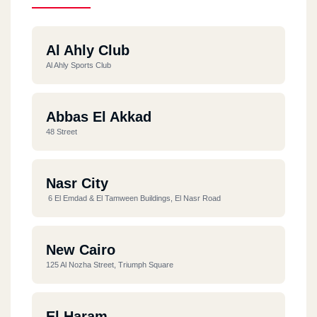
Al Ahly Club
Al Ahly Sports Club
Abbas El Akkad
48 Street
Nasr City
6 El Emdad & El Tamween Buildings, El Nasr Road
New Cairo
125 Al Nozha Street, Triumph Square
El Haram