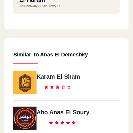
120 Metwaly El Sha3rawy St.
El Tagmo3 El Khames
Concord Plaza
Similar To Anas El Demeshky
El Tagmo3 El Khames
Dreams Mall
Karam El Sham
El Zamalk
Tevoly White
Shoubra
Abo Anas El Soury
Shoubra St.