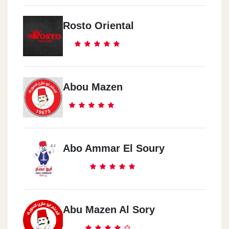
El Zamalek
El Qwat El Moslaha Club
Rosto Oriental
Abou Mazen
Abo Ammar El Soury
Abu Mazen Al Sory