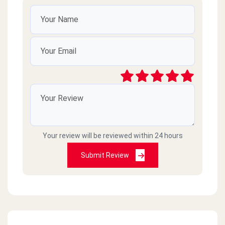
الدكتور عصام عبد الرحيم
2022-12-27
المطعم اصبح في الفترة الاخيرة سي الخدمة غير
جيدة قمنا بطلب طبق بامية ووصل الطبق بارد
واعتقد انه بقايا طعام وعند الاعتراض قال الموظف
بدون اكتراث سيكون الطعام في المره القادمه افضل
Koky
2022-05-24
Your review will be reviewed within 24 hours
الاسعار مبالغ فيها ومختلفه عن المنيو هنا
Submit Review
عميد أشرف
2021-02-10
بالرغم من حبنا اطعم الاكل من عندكم وبالذات
الشاورما لحمة والفتوى لكن حصل حاجة غريبةاسعار
المنيو الموجود بالصفحة غير اللى بيقول لها على