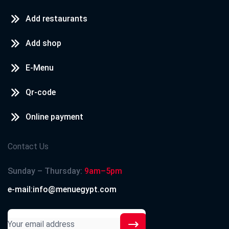
Add restaurants
Add shop
E-Menu
Qr-code
Online payment
Contact Us
Sunday – Thursday:
9am–5pm
e-mail:info@menuegypt.com