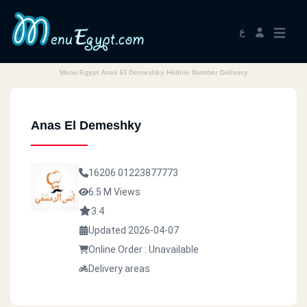
ع
Menu Egypt Anas El Demeshky Hotline Number Delivery
Anas El Demeshky
16206
01223877773
6.5 M Views
3.4
Updated 2026-04-07
Online Order : Unavailable
Delivery areas